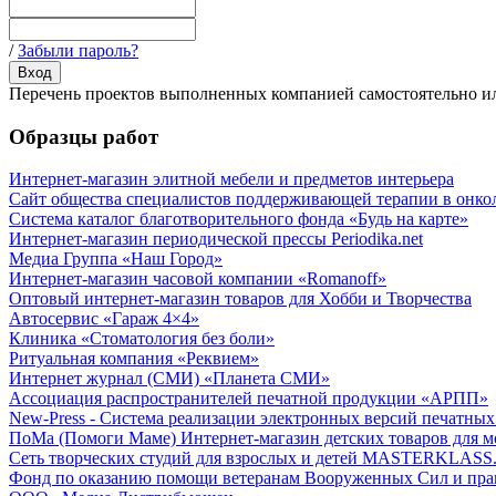
/
Забыли пароль?
Перечень проектов выполненных компанией самостоятельно или
Образцы работ
Интернет-магазин элитной мебели и предметов интерьера
Сайт общества специалистов поддерживающей терапии в онко
Система каталог благотворительного фонда «Будь на карте»
Интернет-магазин периодической прессы Periodika.net
Медиа Группа «Наш Город»
Интернет-магазин часовой компании «Romanoff»
Оптовый интернет-магазин товаров для Хобби и Творчества
Автосервис «Гараж 4×4»
Клиника «Стоматология без боли»
Ритуальная компания «Реквием»
Интернет журнал (СМИ) «Планета СМИ»
Ассоциация распространителей печатной продукции «АРПП»
New-Press - Система реализации электронных версий печатн
ПоМа (Помоги Маме) Интернет-магазин детских товаров для 
Сеть творческих студий для взрослых и детей MASTERKLASS
Фонд по оказанию помощи ветеранам Вооруженных Сил и пра