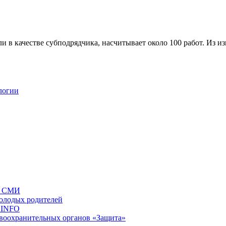
 в качестве субподрядчика, насчитывает около 100 работ. Из и
логии
ых СМИ
молодых родителей
.INFO
воохранительных органов «Защита»