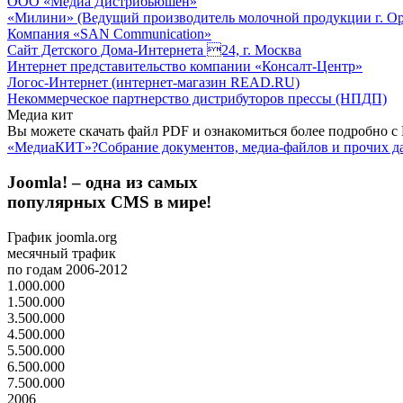
ООО «Медиа Дистрибьюшен»
«Милини» (Ведущий производитель молочной продукции г. Ор
Компания «SAN Communication»
Сайт Детского Дома-Интернета 24, г. Москва
Интернет представительство компании «Консалт-Центр»
Логос-Интернет (интернет-магазин READ.RU)
Некоммерческое партнерство дистрибуторов прессы (НПДП)
Медиа кит
Вы можете скачать файл PDF и ознакомиться более подробно 
«МедиаКИТ»?
Собрание документов, медиа-файлов и прочих д
Joomla! – одна из самых
популярных CMS в мире!
График joomla.org
месячный трафик
по годам 2006-2012
1.000.000
1.500.000
3.500.000
4.500.000
5.500.000
6.500.000
7.500.000
2006