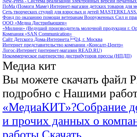
New-Press - Система реализации электронных версий печатн
ПоМа (Помоги Маме) Интернет-магазин детских товаров для 
Сеть творческих студий для взрослых и детей MASTERKLASS
Фонд по оказанию помощи ветеранам Вооруженных Сил и пра
ООО «Медиа Дистрибьюшен»
«Милини» (Ведущий производитель молочной продукции г. Ор
Компания «SAN Communication»
Сайт Детского Дома-Интернета 24, г. Москва
Интернет представительство компании «Консалт-Центр»
Логос-Интернет (интернет-магазин READ.RU)
Некоммерческое партнерство дистрибуторов прессы (НПДП)
Медиа кит
Вы можете скачать файл P
подробно с Нашими работ
«МедиаКИТ»?
Собрание д
и прочих данных о компа
работы
Скачать