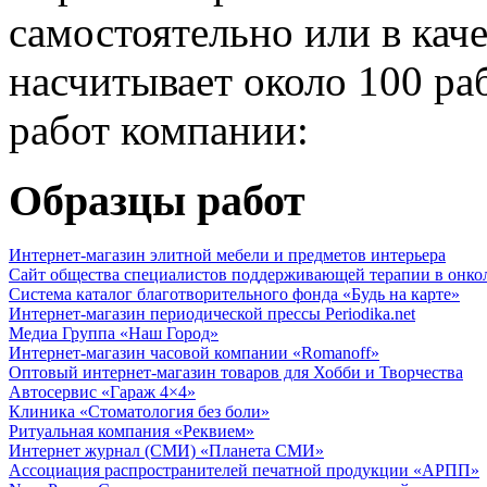
самостоятельно или в кач
насчитывает около 100 ра
работ компании:
Образцы работ
Интернет-магазин элитной мебели и предметов интерьера
Сайт общества специалистов поддерживающей терапии в онко
Система каталог благотворительного фонда «Будь на карте»
Интернет-магазин периодической прессы Periodika.net
Медиа Группа «Наш Город»
Интернет-магазин часовой компании «Romanoff»
Оптовый интернет-магазин товаров для Хобби и Творчества
Автосервис «Гараж 4×4»
Клиника «Стоматология без боли»
Ритуальная компания «Реквием»
Интернет журнал (СМИ) «Планета СМИ»
Ассоциация распространителей печатной продукции «АРПП»