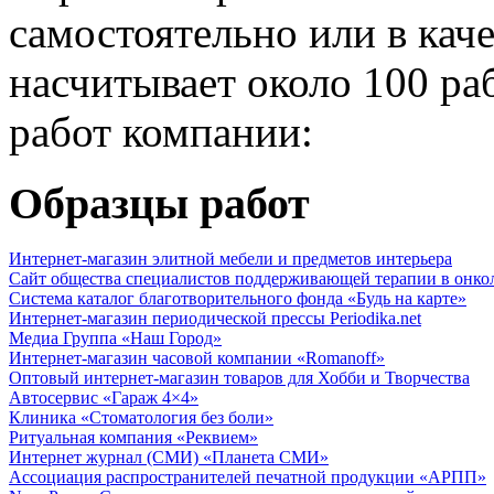
самостоятельно или в кач
насчитывает около 100 ра
работ компании:
Образцы работ
Интернет-магазин элитной мебели и предметов интерьера
Сайт общества специалистов поддерживающей терапии в онко
Система каталог благотворительного фонда «Будь на карте»
Интернет-магазин периодической прессы Periodika.net
Медиа Группа «Наш Город»
Интернет-магазин часовой компании «Romanoff»
Оптовый интернет-магазин товаров для Хобби и Творчества
Автосервис «Гараж 4×4»
Клиника «Стоматология без боли»
Ритуальная компания «Реквием»
Интернет журнал (СМИ) «Планета СМИ»
Ассоциация распространителей печатной продукции «АРПП»