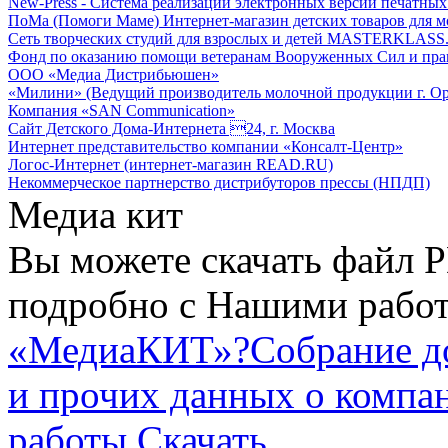
New-Press - Система реализации электронных версий печатн
ПоМа (Помоги Маме) Интернет-магазин детских товаров для 
Сеть творческих студий для взрослых и детей MASTERKLASS
Фонд по оказанию помощи ветеранам Вооруженных Сил и пра
ООО «Медиа Дистрибьюшен»
«Милини» (Ведущий производитель молочной продукции г. Ор
Компания «SAN Communication»
Сайт Детского Дома-Интернета 24, г. Москва
Интернет представительство компании «Консалт-Центр»
Логос-Интернет (интернет-магазин READ.RU)
Некоммерческое партнерство дистрибуторов прессы (НПДП)
Медиа кит
Вы можете скачать файл P
подробно с Нашими работ
«МедиаКИТ»?
Собрание д
и прочих данных о компа
работы
Скачать