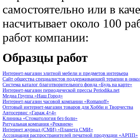
самостоятельно или в кач
насчитывает около 100 ра
работ компании:
Образцы работ
Интернет-магазин элитной мебели и предметов интерьера
Сайт общества специалистов поддерживающей терапии в онко
Система каталог благотворительного фонда «Будь на карте»
Интернет-магазин периодической прессы Periodika.net
Медиа Группа «Наш Город»
Интернет-магазин часовой компании «Romanoff»
Оптовый интернет-магазин товаров для Хобби и Творчества
Автосервис «Гараж 4×4»
Клиника «Стоматология без боли»
Ритуальная компания «Реквием»
Интернет журнал (СМИ) «Планета СМИ»
Ассоциация распространителей печатной продукции «АРПП»