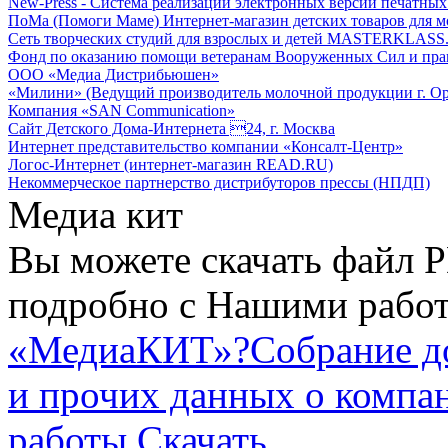
New-Press - Система реализации электронных версий печатн
ПоМа (Помоги Маме) Интернет-магазин детских товаров для 
Сеть творческих студий для взрослых и детей MASTERKLASS
Фонд по оказанию помощи ветеранам Вооруженных Сил и пра
ООО «Медиа Дистрибьюшен»
«Милини» (Ведущий производитель молочной продукции г. Ор
Компания «SAN Communication»
Сайт Детского Дома-Интернета 24, г. Москва
Интернет представительство компании «Консалт-Центр»
Логос-Интернет (интернет-магазин READ.RU)
Некоммерческое партнерство дистрибуторов прессы (НПДП)
Медиа кит
Вы можете скачать файл P
подробно с Нашими работ
«МедиаКИТ»?
Собрание д
и прочих данных о компа
работы
Скачать