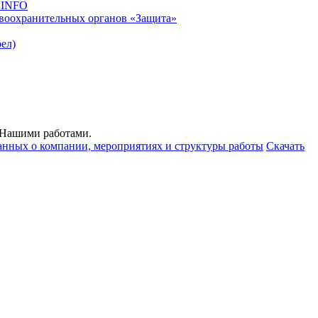
.INFO
воохранительных органов «Защита»
ел)
с Нашими работами.
анных о компании, мероприятиях и структуры работы
Скачать