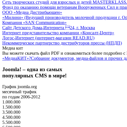
Сеть творческих студий для взрослых и детей MASTERKLASS
Фонд по оказанию помощи ветеранам Вооруженных Сил и пра
ООО «Медиа Дистрибьюшен»
«Милини» (Ведущий производитель молочной продукции г. Ор
Компания «SAN Communication»
Сайт Детского Дома-Интернета 24, г. Москва
Интернет представительство компании «Консалт-Центр»
Логос-Интернет (интернет-магазин READ.RU)
Некоммерческое партнерство дистрибуторов прессы (НПДП)
Медиа кит
Вы можете скачать файл PDF и ознакомиться более подробно 
«МедиаКИТ»?
Собрание документов, медиа-файлов и прочих д
Joomla! – одна из самых
популярных CMS в мире!
График joomla.org
месячный трафик
по годам 2006-2012
1.000.000
1.500.000
3.500.000
4.500.000
5.500.000