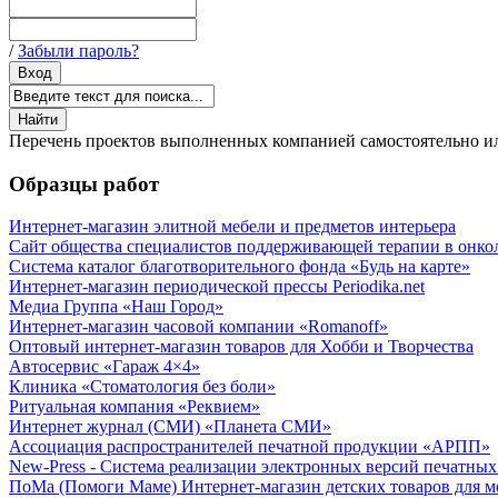
/
Забыли пароль?
Перечень проектов выполненных компанией самостоятельно или
Образцы работ
Интернет-магазин элитной мебели и предметов интерьера
Сайт общества специалистов поддерживающей терапии в онко
Система каталог благотворительного фонда «Будь на карте»
Интернет-магазин периодической прессы Periodika.net
Медиа Группа «Наш Город»
Интернет-магазин часовой компании «Romanoff»
Оптовый интернет-магазин товаров для Хобби и Творчества
Автосервис «Гараж 4×4»
Клиника «Стоматология без боли»
Ритуальная компания «Реквием»
Интернет журнал (СМИ) «Планета СМИ»
Ассоциация распространителей печатной продукции «АРПП»
New-Press - Система реализации электронных версий печатн
ПоМа (Помоги Маме) Интернет-магазин детских товаров для 