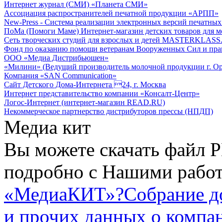
Интернет журнал (СМИ) «Планета СМИ»
Ассоциация распространителей печатной продукции «АРПП»
New-Press - Система реализации электронных версий печатн
ПоМа (Помоги Маме) Интернет-магазин детских товаров для 
Сеть творческих студий для взрослых и детей MASTERKLASS
Фонд по оказанию помощи ветеранам Вооруженных Сил и пра
ООО «Медиа Дистрибьюшен»
«Милини» (Ведущий производитель молочной продукции г. Ор
Компания «SAN Communication»
Сайт Детского Дома-Интернета 24, г. Москва
Интернет представительство компании «Консалт-Центр»
Логос-Интернет (интернет-магазин READ.RU)
Некоммерческое партнерство дистрибуторов прессы (НПДП)
Медиа кит
Вы можете скачать файл P
подробно с Нашими работ
«МедиаКИТ»?
Собрание д
и прочих данных о компа