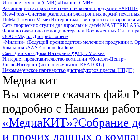
Интернет журнал (СМИ) «Планета СМИ»
Ассоциация распространителей печатной продукции «АРПП»
New-Press - Система реализации электронных версий печатн
ПоМа (Помоги Маме) Интернет-магазин детских товаров для 
Сеть творческих студий для взрослых и детей MASTERKLASS
Фонд по оказанию помощи ветеранам Вооруженных Сил и пра
ООО «Медиа Дистрибьюшен»
«Милини» (Ведущий производитель молочной продукции г. Ор
Компания «SAN Communication»
Сайт Детского Дома-Интернета 24, г. Москва
Интернет представительство компании «Консалт-Центр»
Логос-Интернет (интернет-магазин READ.RU)
Некоммерческое партнерство дистрибуторов прессы (НПДП)
Медиа кит
Вы можете скачать файл P
подробно с Нашими работ
«МедиаКИТ»?
Собрание д
и прочих данных о компа