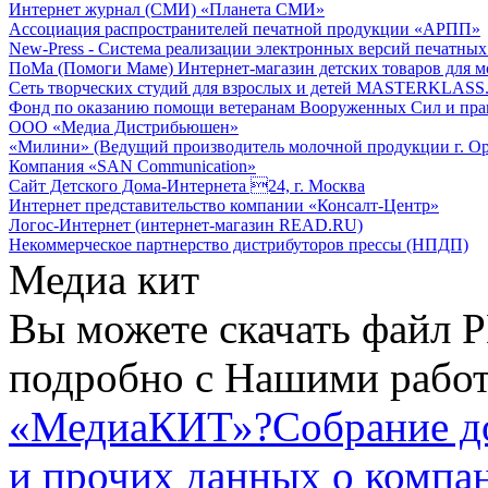
Интернет журнал (СМИ) «Планета СМИ»
Ассоциация распространителей печатной продукции «АРПП»
New-Press - Система реализации электронных версий печатн
ПоМа (Помоги Маме) Интернет-магазин детских товаров для 
Сеть творческих студий для взрослых и детей MASTERKLASS
Фонд по оказанию помощи ветеранам Вооруженных Сил и пра
ООО «Медиа Дистрибьюшен»
«Милини» (Ведущий производитель молочной продукции г. Ор
Компания «SAN Communication»
Сайт Детского Дома-Интернета 24, г. Москва
Интернет представительство компании «Консалт-Центр»
Логос-Интернет (интернет-магазин READ.RU)
Некоммерческое партнерство дистрибуторов прессы (НПДП)
Медиа кит
Вы можете скачать файл P
подробно с Нашими работ
«МедиаКИТ»?
Собрание д
и прочих данных о компа