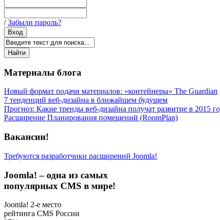
/
Забыли пароль?
Материалы блога
Новый формат подачи материалов: «контейнеры» The Guardian
7 тенденций веб-дизайна в ближайшем будущем
Прогноз: Какие тренды веб-дизайна получат развитие в 2015 г
Расширение Планирования помещений (RoomPlan)
Вакансии!
Требуются разработчики расширений Joomla!
Joomla! – одна из самых
популярных CMS в мире!
Joomla! 2-е место
рейтинга CMS России