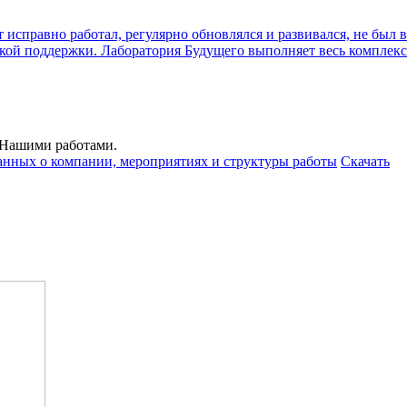
 исправно работал, регулярно обновлялся и развивался, не был 
ской поддержки. Лаборатория Будущего выполняет весь комплек
с Нашими работами.
анных о компании, мероприятиях и структуры работы
Скачать