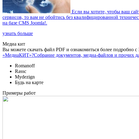
Если вы хотите, чтобы ваш сайт
сервисов, то вам не обойтись без квалифицированной техниче
на базе CMS Joomla!.
узнать больше
Медиа кит
Вы можете скачать файл PDF и ознакомиться более подробно 
«МедиаКИТ»?
Собрание документов, медиа-файлов и прочих д
Romanoff
Rassc
Mydezign
Будь на карте
Примеры работ