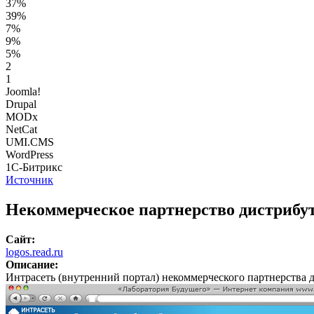
37%
39%
7%
9%
5%
2
1
Joomla!
Drupal
MODx
NetCat
UMI.CMS
WordPress
1С-Битрикс
Источник
Некоммерческое партнерство дистрибу
Сайт:
logos.read.ru
Описание:
Интрасеть (внутренний портал) некоммерческого партнерства 