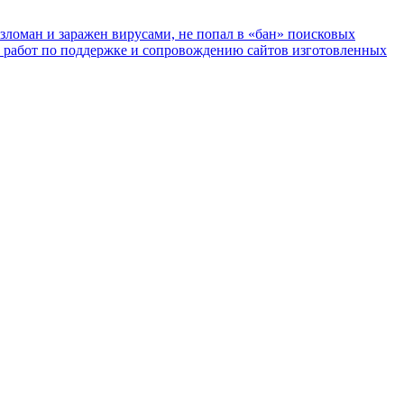
взломан и заражен вирусами, не попал в «бан» поисковых
с работ по поддержке и сопровождению сайтов изготовленных