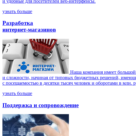
и удобные для посетителей веб-интерфейсы.
узнать больше
Разработка
интернет-магазинов
Наша компания имеет большой 
и сложности, начиная от типовых бюджетных решений, имеющи
с посещаемостью в десятки тысяч человек и оборотами в млн. р
узнать больше
Поддержка и сопровождение