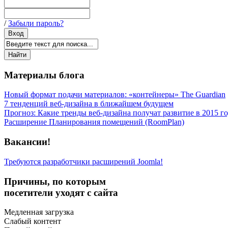
/
Забыли пароль?
Материалы блога
Новый формат подачи материалов: «контейнеры» The Guardian
7 тенденций веб-дизайна в ближайшем будущем
Прогноз: Какие тренды веб-дизайна получат развитие в 2015 г
Расширение Планирования помещений (RoomPlan)
Вакансии!
Требуются разработчики расширений Joomla!
Причины, по которым
посетители уходят с сайта
Медленная загрузка
Слабый контент