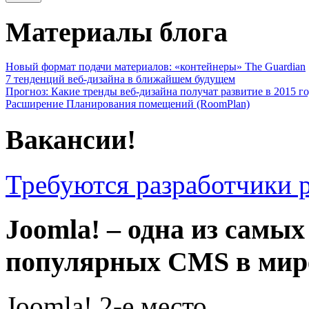
Материалы блога
Новый формат подачи материалов: «контейнеры» The Guardian
7 тенденций веб-дизайна в ближайшем будущем
Прогноз: Какие тренды веб-дизайна получат развитие в 2015 г
Расширение Планирования помещений (RoomPlan)
Вакансии!
Требуются разработчики 
Joomla! – одна из самых
популярных CMS в мир
Joomla! 2-е место