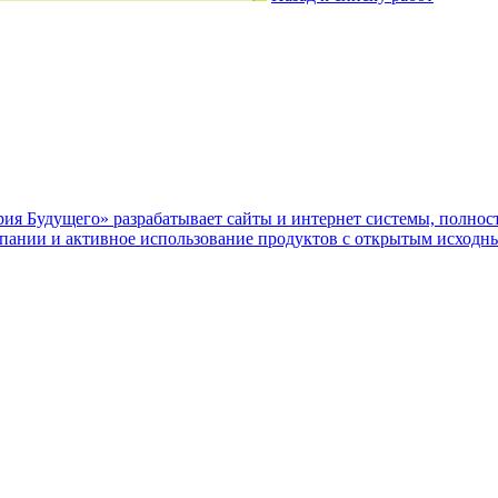
я Будущего» разрабатывает сайты и интернет системы, полност
мпании и активное использование продуктов с открытым исходн