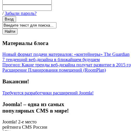
/
Забыли пароль?
Материалы блога
Новый формат подачи материалов: «контейнеры» The Guardian
7 тенденций веб-дизайна в ближайшем будущем
Прогноз: Какие тренды веб-дизайна получат развитие в 2015 г
Расширение Планирования помещений (RoomPlan)
Вакансии!
Требуются разработчики расширений Joomla!
Joomla! – одна из самых
популярных CMS в мире!
Joomla! 2-е место
рейтинга CMS России