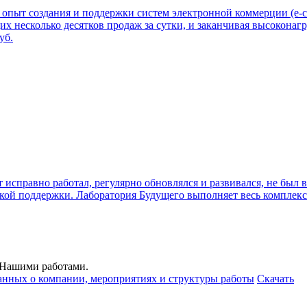
опыт создания и поддержки систем электронной коммерции (e-c
х несколько десятков продаж за сутки, и заканчивая высокон
уб.
 исправно работал, регулярно обновлялся и развивался, не был 
ской поддержки. Лаборатория Будущего выполняет весь комплек
с Нашими работами.
анных о компании, мероприятиях и структуры работы
Скачать