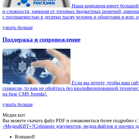
Наша компания имеет большой 
и сложности, начиная от типовых бюджетных решений, имеющи
с посещаемостью в десятки тысяч человек и оборотами в млн. р
узнать больше
Поддержка и сопровождение
Если вы хотите, чтобы ваш сайт
сервисов, то вам не обойтись без квалифицированной техниче
на базе CMS Joomla!.
узнать больше
Медиа кит
Вы можете скачать файл PDF и ознакомиться более подробно 
«МедиаКИТ»?
Собрание документов, медиа-файлов и прочих д
Romanoff