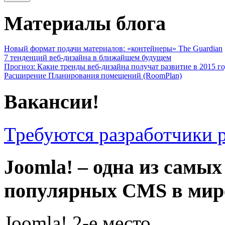
Материалы блога
Новый формат подачи материалов: «контейнеры» The Guardian
7 тенденций веб-дизайна в ближайшем будущем
Прогноз: Какие тренды веб-дизайна получат развитие в 2015 г
Расширение Планирования помещений (RoomPlan)
Вакансии!
Требуются разработчики 
Joomla! – одна из самых
популярных CMS в мир
Joomla! 2-е место