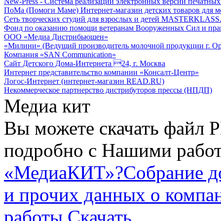
New-Press - Система реализации электронных версий печатн
ПоМа (Помоги Маме) Интернет-магазин детских товаров для 
Сеть творческих студий для взрослых и детей MASTERKLASS
Фонд по оказанию помощи ветеранам Вооруженных Сил и пра
ООО «Медиа Дистрибьюшен»
«Милини» (Ведущий производитель молочной продукции г. Ор
Компания «SAN Communication»
Сайт Детского Дома-Интернета 24, г. Москва
Интернет представительство компании «Консалт-Центр»
Логос-Интернет (интернет-магазин READ.RU)
Некоммерческое партнерство дистрибуторов прессы (НПДП)
Медиа кит
Вы можете скачать файл P
подробно с Нашими работ
«МедиаКИТ»?
Собрание д
и прочих данных о компа
работы
Скачать