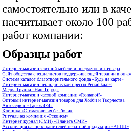
самостоятельно или в кач
насчитывает около 100 ра
работ компании:
Образцы работ
Интернет-магазин элитной мебели и предметов интерьера
Сайт общества специалистов поддерживающей терапии в онко
Система каталог благотворительного фонда «Будь на карте»
Интернет-магазин периодической прессы Periodika.net
Медиа Группа «Наш Город»
Интернет-магазин часовой компании «Romanoff»
Оптовый интернет-магазин товаров для Хобби и Творчества
Автосервис «Гараж 4×4»
Клиника «Стоматология без боли»
Ритуальная компания «Реквием»
Интернет журнал (СМИ) «Планета СМИ»
Ассоциация распространителей печатной продукции «АРПП»