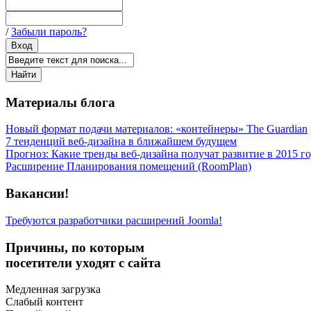
/
Забыли пароль?
Материалы блога
Новый формат подачи материалов: «контейнеры» The Guardian
7 тенденций веб-дизайна в ближайшем будущем
Прогноз: Какие тренды веб-дизайна получат развитие в 2015 г
Расширение Планирования помещений (RoomPlan)
Вакансии!
Требуются разработчики расширений Joomla!
Причины, по которым
посетители уходят с сайта
Медленная загрузка
Слабый контент